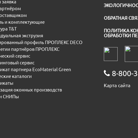
 заявка
ЭКОЛОГИЧНОС
партнёром
поставщиком
ОБРАТНАЯ СВЯ
ь и комплектующие
ура T&T
ПОЛИТИКА КО
дуальная экструзия
ОБРАБОТКИ П
рованный профиль ПРОПЛЕКС DECO
егии партнёров ПРОПЛЕКС
еский сервис
инговый сервис
икат партнера EcoMaterial Green
8-800-3
еские каталоги
икаты
Карта сайта
зация оконных производств
и СНИПы