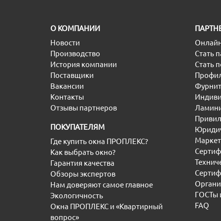
O КОМПАНИИ
ПАРТН
Новости
Онлайн
Производство
Стать 
История компании
Стать 
Поставщики
Профил
Вакансии
Фурнит
Контакты
Индиви
Отзывы партнеров
Ламини
Привил
ПОКУПАТЕЛЯМ
Юридич
Маркет
Где купить окна ПРОПЛЕКС?
Сертиф
Как выбрать окно?
Технич
Гарантия качества
Сертиф
Обзоры экспертов
Органи
Нам доверяют самое главное
ГОСТы 
Экологичность
FAQ
Окна ПРОПЛЕКС и «Квартирный
вопрос»