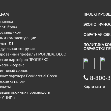
ЕРАМ
ПРОЕКТИРОВ
 заявка
ЭКОЛОГИЧНОС
партнёром
поставщиком
ОБРАТНАЯ СВЯ
ь и комплектующие
ура T&T
ПОЛИТИКА КО
дуальная экструзия
ОБРАБОТКИ П
рованный профиль ПРОПЛЕКС DECO
егии партнёров ПРОПЛЕКС
еский сервис
инговый сервис
икат партнера EcoMaterial Green
8-800-3
еские каталоги
Карта сайта
икаты
зация оконных производств
и СНИПы