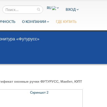
RU
ВХОД
ИЧНОСТЬ
О КОМПАНИИ
ГДЕ КУПИТЬ
рнитура «Футурусс»
тификат оконные ручки ФУТУРУСС, Макбет, ЮПТ