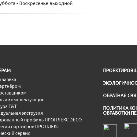
Суббота - Воскресенье выходной
ЕРАМ
ПРОЕКТИРОВ
 заявка
ЭКОЛОГИЧНОС
партнёром
поставщиком
ОБРАТНАЯ СВЯ
ь и комплектующие
ура T&T
ПОЛИТИКА КО
дуальная экструзия
ОБРАБОТКИ П
рованный профиль ПРОПЛЕКС DECO
егии партнёров ПРОПЛЕКС
еский сервис