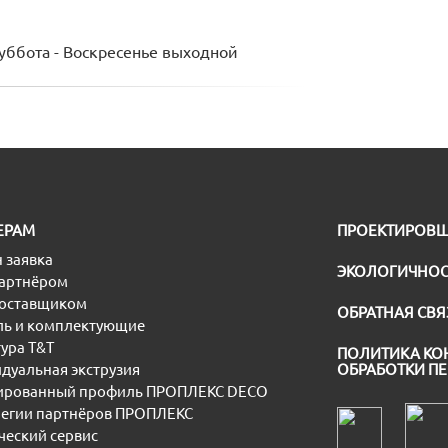
Суббота - Воскресенье выходной
ЕРАМ
ПРОЕКТИРОВ
 заявка
ЭКОЛОГИЧНОС
партнёром
поставщиком
ОБРАТНАЯ СВЯ
ь и комплектующие
ура T&T
ПОЛИТИКА КО
дуальная экструзия
ОБРАБОТКИ П
рованный профиль ПРОПЛЕКС DECO
егии партнёров ПРОПЛЕКС
еский сервис