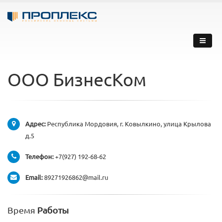
ООО БизнесКом
Адрес:
Республика Мордовия, г. Ковылкино, улица Крылова
д.5
Телефон:
+7(927) 192-68-62
Email:
89271926862@mail.ru
Время
Работы