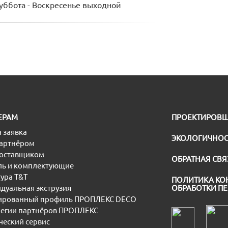
Суббота - Воскресенье выходной
ЕРАМ
ПРОЕКТИРОВ
 заявка
ЭКОЛОГИЧНОС
партнёром
поставщиком
ОБРАТНАЯ СВЯ
ь и комплектующие
ура T&T
ПОЛИТИКА КО
дуальная экструзия
ОБРАБОТКИ П
рованный профиль ПРОПЛЕКС DECO
егии партнёров ПРОПЛЕКС
еский сервис