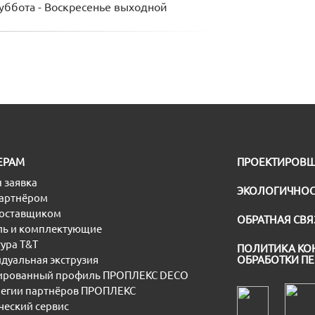
Суббота - Воскресенье выходной
ЕРАМ
ПРОЕКТИРОВ
 заявка
ЭКОЛОГИЧНОС
партнёром
поставщиком
ОБРАТНАЯ СВЯ
ь и комплектующие
ура T&T
ПОЛИТИКА КО
дуальная экструзия
ОБРАБОТКИ П
рованный профиль ПРОПЛЕКС DECO
егии партнёров ПРОПЛЕКС
еский сервис