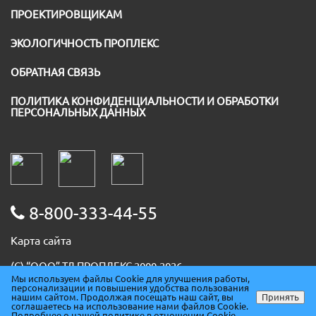
ПРОЕКТИРОВЩИКАМ
ЭКОЛОГИЧНОСТЬ ПРОПЛЕКС
ОБРАТНАЯ СВЯЗЬ
ПОЛИТИКА КОНФИДЕНЦИАЛЬНОСТИ И ОБРАБОТКИ
ПЕРСОНАЛЬНЫХ ДАННЫХ
8-800-333-44-55
Карта сайта
(С) “ООО” ТД ПРОПЛЕКС 2000-2026
Мы используем файлы Cookie для улучшения работы,
ИНН 5036091667
персонализации и повышения удобства пользования
ОГРН 1085074007930
нашим сайтом. Продолжая посещать наш сайт, вы
Принять
соглашаетесь на использование нами файлов Cookie.
ОКПО 86678094
Подробнее о нашей политике в отношении Cookie.