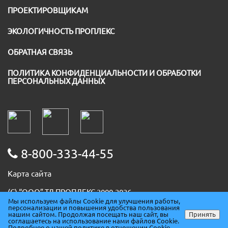
ПРОЕКТИРОВЩИКАМ
ЭКОЛОГИЧНОСТЬ ПРОПЛЕКС
ОБРАТНАЯ СВЯЗЬ
ПОЛИТИКА КОНФИДЕНЦИАЛЬНОСТИ И ОБРАБОТКИ
ПЕРСОНАЛЬНЫХ ДАННЫХ
8-800-333-44-55
Карта сайта
(С) “ООО” ТД ПРОПЛЕКС 2000-2026
Мы используем файлы Cookie для улучшения работы,
ИНН 5036091667
персонализации и повышения удобства пользования
ОГРН 1085074007930
нашим сайтом. Продолжая посещать наш сайт, вы
Принять
соглашаетесь на использование нами файлов Cookie.
ОКПО 86678094
Подробнее о нашей политике в отношении Cookie.