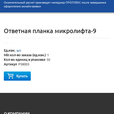
Окончательный расчет произведет менеджер ПРОПЛЕКС после завершения
оформления онлайн-заявки
Ответная планка микролифта-9
Ед.изм.
шт.
Min кол-во заказа (ед.изм.)
1
Кол-во единиц в упаковке
50
Артикул
P58003
Купить
O КОМПАНИИ