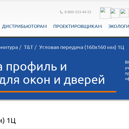
8-800-333-44-55
ДИСТРИБЬЮТОРАМ
ПРОЕКТИРОВЩИКАМ
ЭКОЛОГ
рнитура
T&T
Угловая передача (160x160 мм) 1Ц
а профиль и
В
у
п
ля окон и дверей
о
м) 1Ц