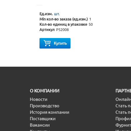
Ед.изм.
шт.
Min кол-во заказа (ед.изм.)
1
Кол-во единиц в упаковке
50
Артикул
P52008
Купить
O КОМПАНИИ
ПАРТН
Новости
Онлайн
Производство
Стать 
История компании
Стать 
Поставщики
Профил
Вакансии
Фурнит