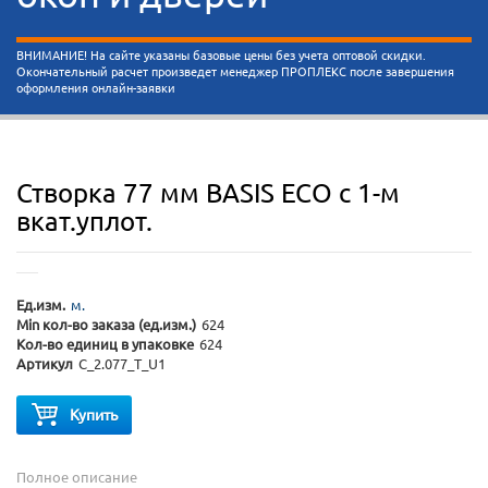
ВНИМАНИЕ! На сайте указаны базовые цены без учета оптовой скидки.
Окончательный расчет произведет менеджер ПРОПЛЕКС после завершения
оформления онлайн-заявки
Створка 77 мм BASIS ECO с 1-м
вкат.уплот.
Ед.изм.
м.
Min кол-во заказа (ед.изм.)
624
Кол-во единиц в упаковке
624
Артикул
C_2.077_T_U1
Купить
Полное описание