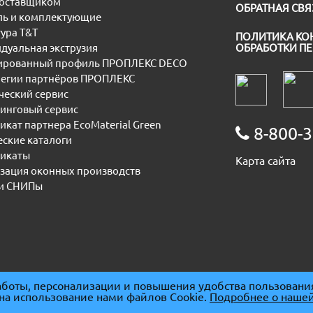
поставщиком
ОБРАТНАЯ СВЯ
ь и комплектующие
ура T&T
ПОЛИТИКА КО
дуальная экструзия
ОБРАБОТКИ П
рованный профиль ПРОПЛЕКС DECO
егии партнёров ПРОПЛЕКС
еский сервис
инговый сервис
икат партнера EcoMaterial Green
8-800-3
еские каталоги
икаты
Карта сайта
зация оконных производств
и СНИПы
боты, персонализации и повышения удобства пользовани
 на использование нами файлов Cookie.
Подробнее о нашей
091667
|
ОГРН 1085074007930
|
ОКПО 86678094