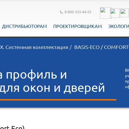
8-800-333-44-55
ДИСТРИБЬЮТОРАМ
ПРОЕКТИРОВЩИКАМ
ЭКОЛОГ
. Системная комплектация
BASIS-ECO / COMFORT
а профиль и
В
у
п
ля окон и дверей
о
ort Eco)