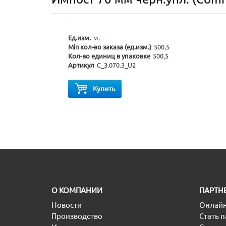
Ед.изм.
м.
Min кол-во заказа (ед.изм.)
500,5
Кол-во единиц в упаковке
500,5
Артикул
C_3.070.3_U2
Купить
O КОМПАНИИ
ПАРТН
Новости
Онлайн
Производство
Стать 