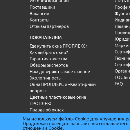
История компании
Стать 
Поставщики
Профил
Вакансии
Фурнит
Контакты
Индиви
Отзывы партнеров
Ламини
Привил
ПОКУПАТЕЛЯМ
Юридич
Маркет
Где купить окна ПРОПЛЕКС?
Сертиф
Как выбрать окно?
Технич
Гарантия качества
Сертиф
Обзоры экспертов
Органи
Нам доверяют самое главное
ГОСТы 
Экологичность
FAQ
Окна ПРОПЛЕКС и «Квартирный
вопрос»
Цветные пластиковые окна
ПРОПЛЕКС
Правда об окнах
Мы используем файлы Cookie для улучшения ра
Продолжая посещать наш сайт, вы соглашаетесь
(С) “ООО” ТД ПРОПЛЕКС 2000-2026
|
ИНН 5036
отношении Cookie.