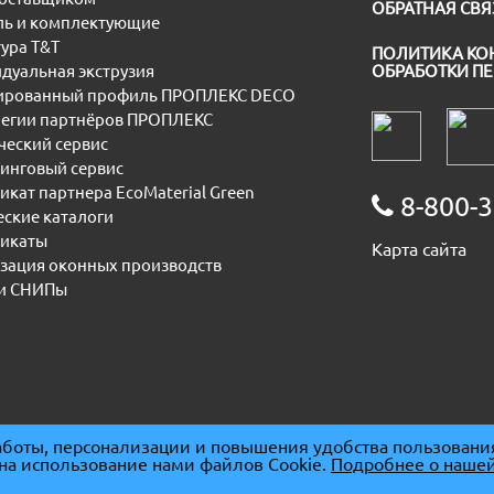
ОБРАТНАЯ СВЯ
ь и комплектующие
ура T&T
ПОЛИТИКА КО
дуальная экструзия
ОБРАБОТКИ П
рованный профиль ПРОПЛЕКС DECO
егии партнёров ПРОПЛЕКС
еский сервис
инговый сервис
икат партнера EcoMaterial Green
8-800-3
еские каталоги
икаты
Карта сайта
зация оконных производств
и СНИПы
боты, персонализации и повышения удобства пользовани
 на использование нами файлов Cookie.
Подробнее о нашей
091667
|
ОГРН 1085074007930
|
ОКПО 86678094