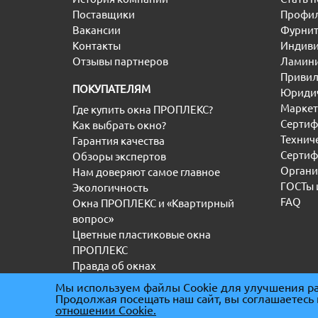
Поставщики
Профил
Вакансии
Фурнит
Контакты
Индиви
Отзывы партнеров
Ламини
Привил
ПОКУПАТЕЛЯМ
Юридич
Маркет
Где купить окна ПРОПЛЕКС?
Сертиф
Как выбрать окно?
Технич
Гарантия качества
Сертиф
Обзоры экспертов
Органи
Нам доверяют самое главное
ГОСТы 
Экологичность
FAQ
Окна ПРОПЛЕКС и «Квартирный
вопрос»
Цветные пластиковые окна
ПРОПЛЕКС
Правда об окнах
Мы используем файлы Cookie для улучшения ра
Продолжая посещать наш сайт, вы соглашаетесь
(С) “ООО” ТД ПРОПЛЕКС 2000-2026
|
ИНН 5036
отношении Cookie.