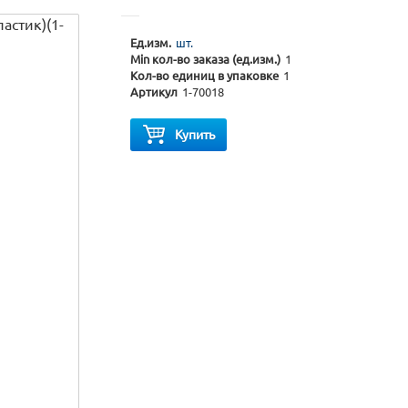
Ед.изм.
шт.
Min кол-во заказа (ед.изм.)
1
Кол-во единиц в упаковке
1
Артикул
1-70018
Купить