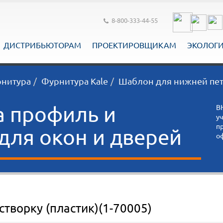
8-800-333-44-55
ДИСТРИБЬЮТОРАМ
ПРОЕКТИРОВЩИКАМ
ЭКОЛОГ
рнитура
Фурнитура Kale
Шаблон для нижней петл
а профиль и
В
у
п
ля окон и дверей
о
творку (пластик)(1-70005)