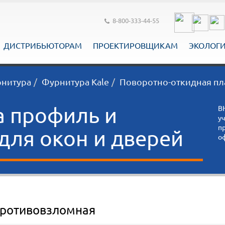
8-800-333-44-55
ДИСТРИБЬЮТОРАМ
ПРОЕКТИРОВЩИКАМ
ЭКОЛОГ
рнитура
Фурнитура Kale
Поворотно-откидная пл
а профиль и
В
у
п
ля окон и дверей
о
противовзломная