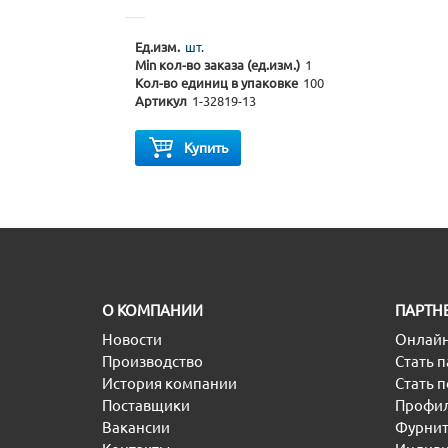
Ед.изм.
шт.
Min кол-во заказа (ед.изм.)
1
Кол-во единиц в упаковке
100
Артикул
1-32819-13
Купить
O КОМПАНИИ
ПАРТН
Новости
Онлайн
Производство
Стать 
История компании
Стать 
Поставщики
Профил
Вакансии
Фурнит