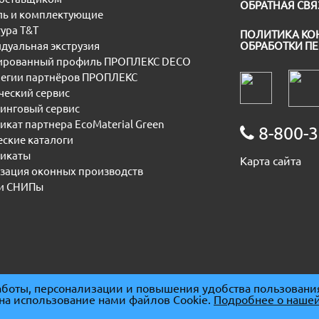
ОБРАТНАЯ СВЯ
ь и комплектующие
ура T&T
ПОЛИТИКА КО
дуальная экструзия
ОБРАБОТКИ П
рованный профиль ПРОПЛЕКС DECO
егии партнёров ПРОПЛЕКС
еский сервис
инговый сервис
икат партнера EcoMaterial Green
8-800-3
еские каталоги
икаты
Карта сайта
зация оконных производств
и СНИПы
боты, персонализации и повышения удобства пользовани
 на использование нами файлов Cookie.
Подробнее о нашей
091667
|
ОГРН 1085074007930
|
ОКПО 86678094