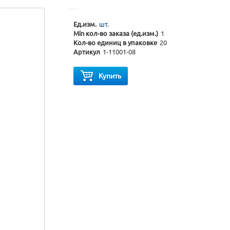
Ед.изм.
шт.
Min кол-во заказа (ед.изм.)
1
Кол-во единиц в упаковке
20
Артикул
1-11001-08
Купить