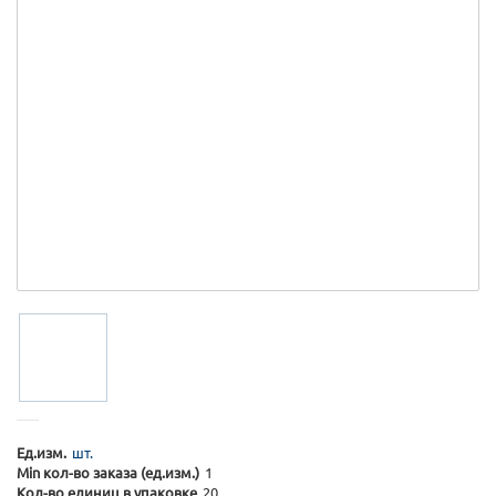
Ед.изм.
шт.
Min кол-во заказа (ед.изм.)
1
Кол-во единиц в упаковке
20