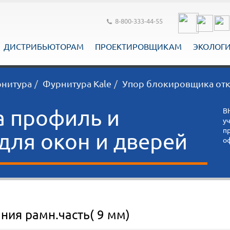
8-800-333-44-55
ДИСТРИБЬЮТОРАМ
ПРОЕКТИРОВЩИКАМ
ЭКОЛОГ
рнитура
Фурнитура Kale
Упор блокировщика отк
а профиль и
В
у
п
ля окон и дверей
о
ия рамн.часть( 9 мм)