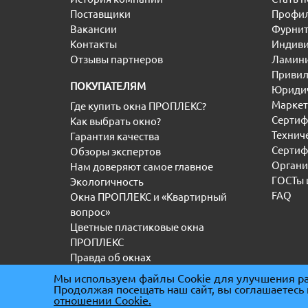
Поставщики
Профил
Вакансии
Фурнит
Контакты
Индиви
Отзывы партнеров
Ламини
Привил
ПОКУПАТЕЛЯМ
Юридич
Маркет
Где купить окна ПРОПЛЕКС?
Сертиф
Как выбрать окно?
Технич
Гарантия качества
Сертиф
Обзоры экспертов
Органи
Нам доверяют самое главное
ГОСТы 
Экологичность
FAQ
Окна ПРОПЛЕКС и «Квартирный
вопрос»
Цветные пластиковые окна
ПРОПЛЕКС
Правда об окнах
Мы используем файлы Cookie для улучшения ра
Продолжая посещать наш сайт, вы соглашаетесь
(С) “ООО” ТД ПРОПЛЕКС 2000-2026
|
ИНН 5036
отношении Cookie.