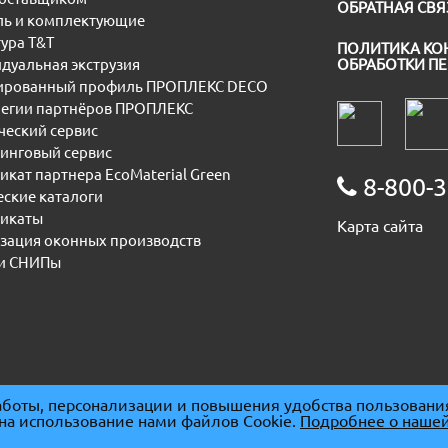
ОБРАТНАЯ СВЯ
ь и комплектующие
ура T&T
ПОЛИТИКА КО
дуальная экструзия
ОБРАБОТКИ П
рованный профиль ПРОПЛЕКС DECO
егии партнёров ПРОПЛЕКС
еский сервис
инговый сервис
икат партнера EcoMaterial Green
8-800-3
еские каталоги
икаты
Карта сайта
зация оконных производств
и СНИПы
боты, персонализации и повышения удобства пользовани
 на использование нами файлов Cookie.
Подробнее о нашей
091667
|
ОГРН 1085074007930
|
ОКПО 86678094