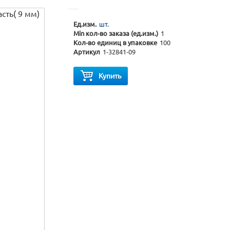
Ед.изм.
шт.
Min кол-во заказа (ед.изм.)
1
Кол-во единиц в упаковке
100
Артикул
1-32841-09
Купить