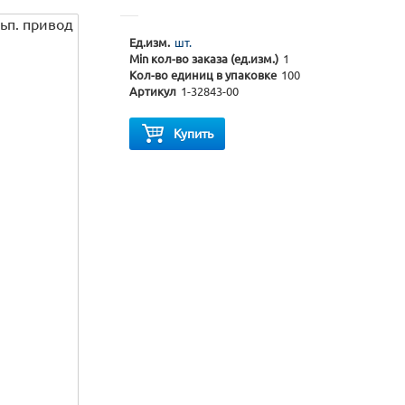
Ед.изм.
шт.
Min кол-во заказа (ед.изм.)
1
Кол-во единиц в упаковке
100
Артикул
1-32843-00
Купить