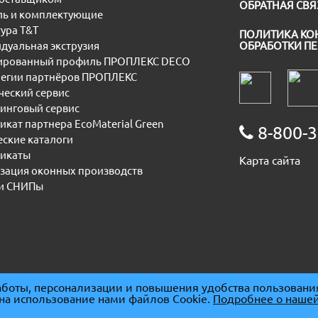
ОБРАТНАЯ СВЯ
ь и комплектующие
ура T&T
ПОЛИТИКА КО
дуальная экструзия
ОБРАБОТКИ П
рованный профиль ПРОПЛЕКС DECO
егии партнёров ПРОПЛЕКС
еский сервис
инговый сервис
икат партнера EcoMaterial Green
8-800-3
еские каталоги
икаты
Карта сайта
зация оконных производств
и СНИПы
боты, персонализации и повышения удобства пользовани
 на использование нами файлов Cookie.
Подробнее о нашей
091667
|
ОГРН 1085074007930
|
ОКПО 86678094