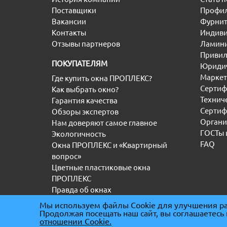
Поставщики
Профил
Вакансии
Фурнит
Контакты
Индиви
Отзывы партнеров
Ламини
Привил
ПОКУПАТЕЛЯМ
Юридич
Маркет
Где купить окна ПРОПЛЕКС?
Сертиф
Как выбрать окно?
Технич
Гарантия качества
Сертиф
Обзоры экспертов
Органи
Нам доверяют самое главное
ГОСТы 
Экологичность
FAQ
Окна ПРОПЛЕКС и «Квартирный
вопрос»
Цветные пластиковые окна
ПРОПЛЕКС
Правда об окнах
Мы используем файлы Cookie для улучшения ра
Продолжая посещать наш сайт, вы соглашаетесь
(С) “ООО” ТД ПРОПЛЕКС 2000-2026
|
ИНН 5036
отношении Cookie.