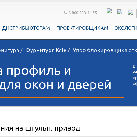
8-800-333-44-55
ДИСТРИБЬЮТОРАМ
ПРОЕКТИРОВЩИКАМ
ЭКОЛОГ
рнитура
Фурнитура Kale
Упор блокировщика отк
а профиль и
В
у
п
ля окон и дверей
о
ния на штульп. привод