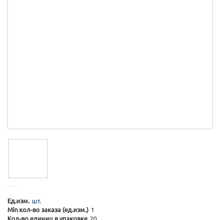
Ед.изм.
шт.
Min кол-во заказа (ед.изм.)
1
Кол-во единиц в упаковке
20