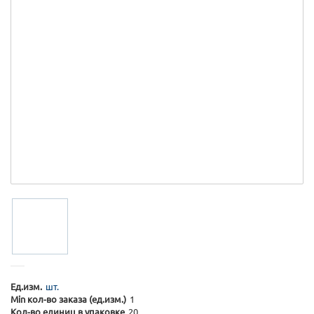
Ед.изм.
шт.
Min кол-во заказа (ед.изм.)
1
Кол-во единиц в упаковке
20