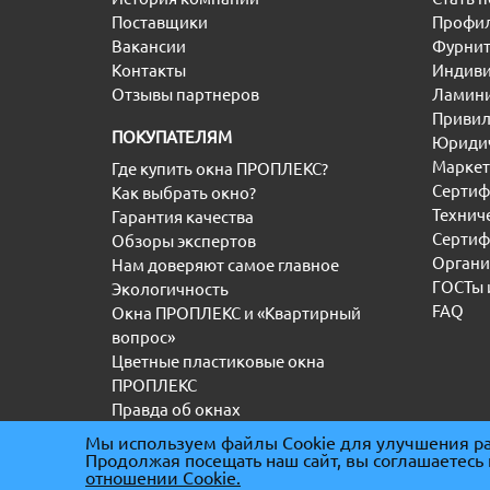
Поставщики
Профил
Вакансии
Фурнит
Контакты
Индиви
Отзывы партнеров
Ламини
Привил
ПОКУПАТЕЛЯМ
Юридич
Маркет
Где купить окна ПРОПЛЕКС?
Сертиф
Как выбрать окно?
Технич
Гарантия качества
Сертиф
Обзоры экспертов
Органи
Нам доверяют самое главное
ГОСТы 
Экологичность
FAQ
Окна ПРОПЛЕКС и «Квартирный
вопрос»
Цветные пластиковые окна
ПРОПЛЕКС
Правда об окнах
Мы используем файлы Cookie для улучшения ра
Продолжая посещать наш сайт, вы соглашаетесь
(С) “ООО” ТД ПРОПЛЕКС 2000-2026
|
ИНН 5036
отношении Cookie.