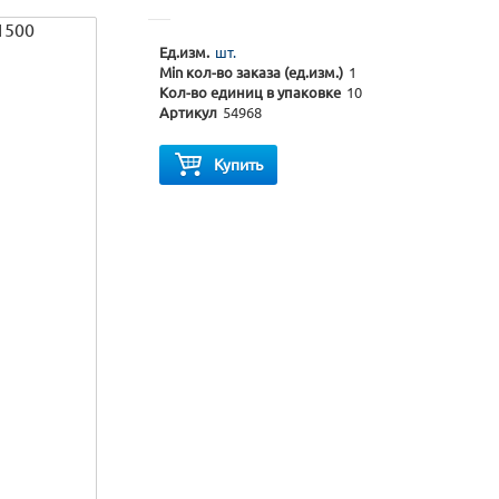
Ед.изм.
шт.
Min кол-во заказа (ед.изм.)
1
Кол-во единиц в упаковке
10
Артикул
54968
Купить