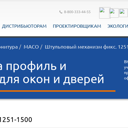
8-800-333-44-55
ДИСТРИБЬЮТОРАМ
ПРОЕКТИРОВЩИКАМ
ЭКОЛОГ
рнитура
MACO
Штульповый механизм фикс. 125
а профиль и
В
у
п
ля окон и дверей
о
1251-1500