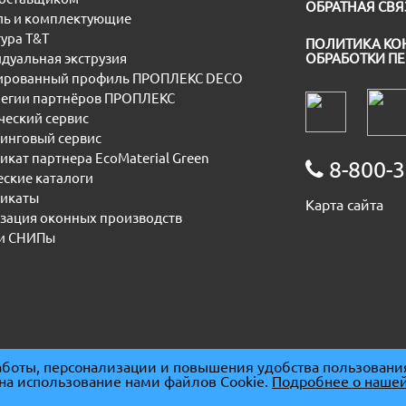
ОБРАТНАЯ СВЯ
ь и комплектующие
ура T&T
ПОЛИТИКА КО
дуальная экструзия
ОБРАБОТКИ П
рованный профиль ПРОПЛЕКС DECO
егии партнёров ПРОПЛЕКС
еский сервис
инговый сервис
икат партнера EcoMaterial Green
8-800-3
еские каталоги
икаты
Карта сайта
зация оконных производств
и СНИПы
боты, персонализации и повышения удобства пользовани
 на использование нами файлов Cookie.
Подробнее о нашей
091667
|
ОГРН 1085074007930
|
ОКПО 86678094