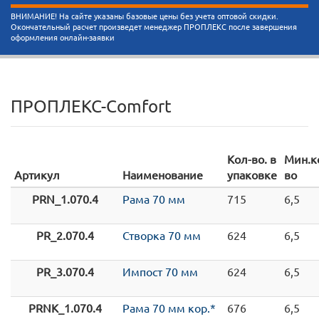
ВНИМАНИЕ! На сайте указаны базовые цены без учета оптовой скидки.
Окончательный расчет произведет менеджер ПРОПЛЕКС после завершения
оформления онлайн-заявки
ПРОПЛЕКС-Comfort
Кол-во. в
Мин.к
Артикул
Наименование
упаковке
во
PRN_1.070.4
Рама 70 мм
715
6,5
PR_2.070.4
Створка 70 мм
624
6,5
PR_3.070.4
Импост 70 мм
624
6,5
PRNK_1.070.4
Рама 70 мм кор.*
676
6,5