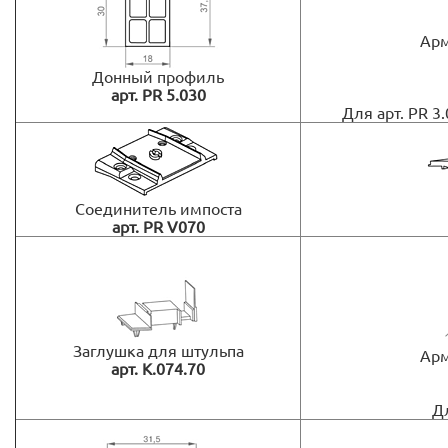
Ар
Донный профиль
арт. PR 5.030
Для арт. PR 3.
Соединитель импоста
арт. PR V070
Заглушка для штульпа
Ар
арт. К.074.70
Дл