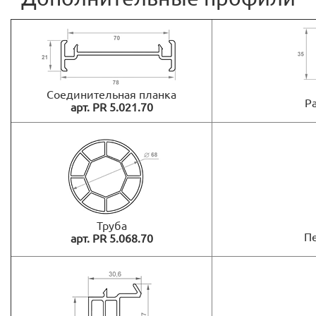
Соединительная планка
Р
арт. PR 5.021.70
Труба
Пе
арт. PR 5.068.70