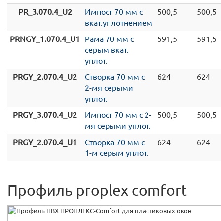
PR_3.070.4_U2
Импост 70 мм с
500,5
500,5
вкат.уплотнением
PRNGY_1.070.4_U1
Рама 70 мм с
591,5
591,5
серым вкат.
уплот.
PRGY_2.070.4_U2
Створка 70 мм с
624
624
2-мя серыми
уплот.
PRGY_3.070.4_U2
Импост 70 мм с 2-
500,5
500,5
мя серыми уплот.
PRGY_2.070.4_U1
Створка 70 мм с
624
624
1-м серым уплот.
Профиль proplex comfort