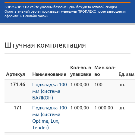
ВНИМАНИЕ! На сайте указаны базовые цены без учета оптовой скидки.
Окончательный расчет произведет менеджер ПРОПЛЕКС после завершения
оформления онлайн-заявки
Штучная комплектация
Кол-во. в
Мин.кол-
Артикул
Наименование
упаковке
во
Ед.изм
171.46
Подкладка 100
1 000,00
100
шт.
мм (система
БАЛКОН)
171
Подкладка 100
1 000,00
1 000,00
шт.
мм (система
Optima, Lux,
Tender)