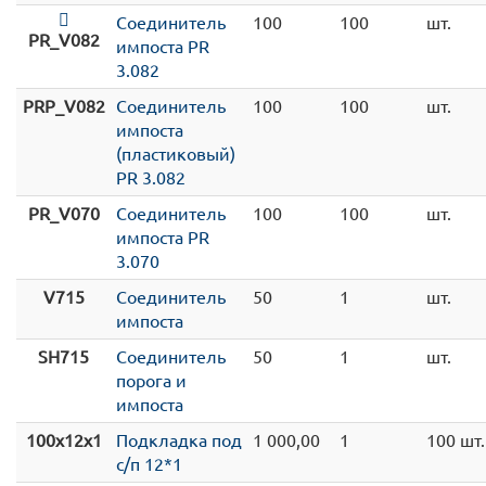
Соединитель
100
100
шт.
PR_V082
импоста PR
3.082
PRP_V082
Соединитель
100
100
шт.
импоста
(пластиковый)
PR 3.082
PR_V070
Соединитель
100
100
шт.
импоста PR
3.070
V715
Соединитель
50
1
шт.
импоста
SH715
Соединитель
50
1
шт.
порога и
импоста
100x12x1
Подкладка под
1 000,00
1
100 шт.
с/п 12*1