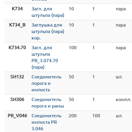
K734
Загл. для
10
1
пара
штульпа (пара)
K734_B
Заглушка для
10
1
пара
штульпа (пара)
кор.
K734.70
Загл. для
100
1
пара
штульпа
PR_3.074.70
(пара)
SH132
Соединитель
50
1
шт.
порога и
импоста
SH306
Соединитель
50
1
компл.
порога и рамы
PR_V046
Соединитель
200
100
шт.
импоста PR
3.046