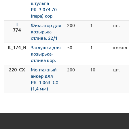
штульпа
PR_3.074.70
(пара) кор.
Фиксатор для
200
1
шт.
774
козырька -
отлива. 22/1
K_174_B
Заглушка для
50
1
компл.
козырька-
отлива кор.
220_CX
Монтажный
200
10
шт.
анкер для
PR_1.063_CX
(1,4 мм)