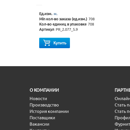
Ед.изм.
м.
Min кол-во заказа (ед.изм.)
708
Кол-во единиц в упаковке
708
Артикул
PR_2.077_5.9
Купить
O КОМПАНИИ
ПАРТН
Новости
Онлайн
Производство
Стать 
История компании
Стать 
Поставщики
Профил
Вакансии
Фурнит