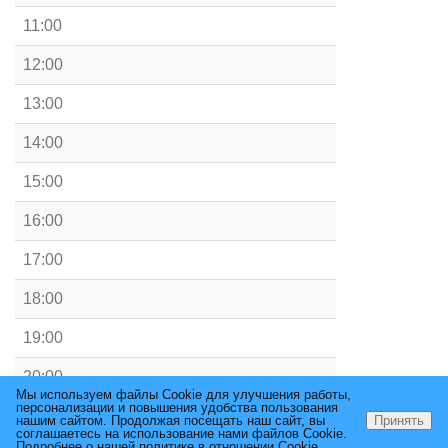
11:00
12:00
13:00
14:00
15:00
16:00
17:00
18:00
19:00
20:00
Мы используем файлы Cookie для улучшения работы,
персонализации и повышения удобства пользования
21:00
нашим сайтом. Продолжая посещать наш сайт, вы
Принять
соглашаетесь на использование нами файлов Cookie.
Подробнее о нашей политике в отношении Cookie.