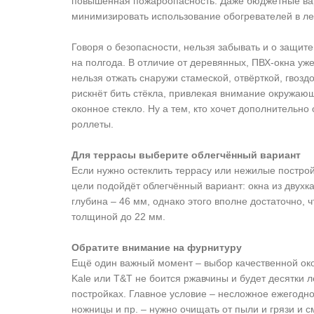
повышенная пожароопасность. Даже бюджетные вар
минимизировать использование обогревателей в ле
Говоря о безопасности, нельзя забывать и о защите
на полгода. В отличие от деревянных, ПВХ-окна уже
нельзя отжать снаружи стамеской, отвёрткой, гвоз
рискнёт бить стёкла, привлекая внимание окружающ
оконное стекло. Ну а тем, кто хочет дополнительно
роллеты.
Для террасы выберите облегчённый вариант
Если нужно остеклить террасу или нежилые постройк
цели подойдёт облегчённый вариант: окна из дву
глубина – 46 мм, однако этого вполне достаточно, 
толщиной до 22 мм.
Обратите внимание на фурнитуру
Ещё один важный момент – выбор качественной ок
Kale или T&T не боится ржавчины и будет десятки л
постройках. Главное условие – несложное ежегодно
ножницы и пр. – нужно очищать от пыли и грязи и