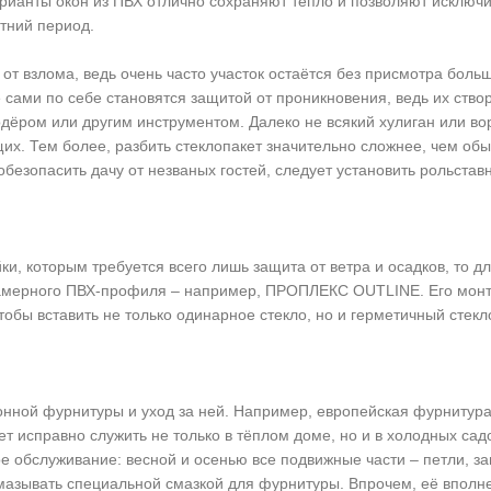
ианты окон из ПВХ отлично сохраняют тепло и позволяют исключи
тний период.
 от взлома, ведь очень часто участок остаётся без присмотра боль
 сами по себе становятся защитой от проникновения, ведь их ство
додёром или другим инструментом. Далеко не всякий хулиган или в
их. Тем более, разбить стеклопакет значительно сложнее, чем об
 обезопасить дачу от незваных гостей, следует установить рольстав
и, которым требуется всего лишь защита от ветра и осадков, то дл
хкамерного ПВХ-профиля – например, ПРОПЛЕКС OUTLINE. Его мон
чтобы вставить не только одинарное стекло, но и герметичный стекл
онной фурнитуры и уход за ней. Например, европейская фурнитур
ет исправно служить не только в тёплом доме, но и в холодных сад
е обслуживание: весной и осенью все подвижные части – петли, з
 смазывать специальной смазкой для фурнитуры. Впрочем, её вполн