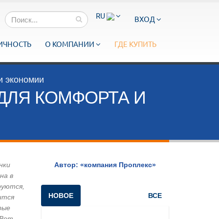
RU
ВХОД
ИЧНОСТЬ
О КОМПАНИИ
ГДЕ КУПИТЬ
и экономии
ДЛЯ КОМФОРТА И
нки
Автор: «компания Проплекс»
на в
руются,
НОВОЕ
ВСЕ
ится
рые
 Вот