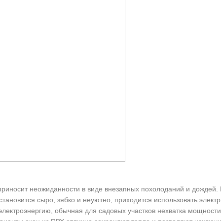
о приносит неожиданности в виде внезапных похолоданий и дождей.
тановится сыро, зябко и неуютно, приходится использовать элект
электроэнергию, обычная для садовых участков нехватка мощности