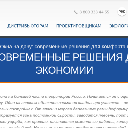
8-800-333-44-55
ДИСТРИБЬЮТОРАМ
ПРОЕКТИРОВЩИКАМ
ЭКОЛОГ
Окна на дачу: современные решения для комфорта 
 СОВРЕМЕННЫЕ РЕШЕНИЯ 
ЭКОНОМИИ
она на большей части территории России. Начинается он с оце
. Один из главных объектов внимания владельцев участков – ок
садовых постройках. От влаги и мороза деревянные рамы деформи
 образуется зона постоянной сырости, заводится плесень, порт
ценки ущерба, как правило, начинаются ремонтные работы, кото
ак – каждый год. Не лучше ли решить проблему раз и навсегда?