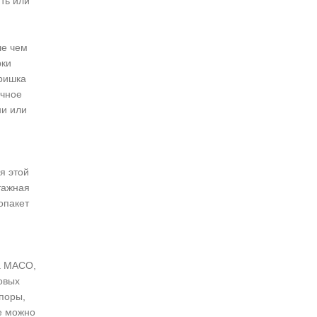
ть или
ше чем
рки
оришка
ычное
ни или
я этой
тажная
опакет
а MACO,
овых
апоры,
е можно