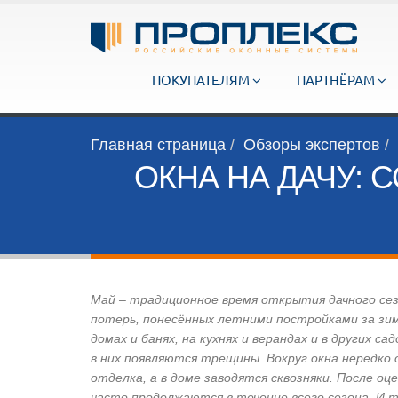
ПОКУПАТЕЛЯМ
ПАРТНЁРАМ
Главная страница
Обзоры экспертов
ОКНА НА ДАЧУ:
Май – традиционное время открытия дачного сез
потерь, понесённых летними постройками за зиму
домах и банях, на кухнях и верандах и в других 
в них появляются трещины. Вокруг окна нередко
отделка, а в доме заводятся сквозняки. После о
часто продолжаются в течение всего сезона. И т