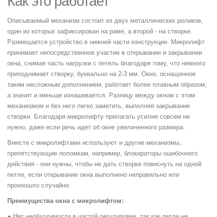
Как это работает
Описываемый механизм состоит из двух металлических роликов,
один из которых зафиксирован на раме, а второй - на створке.
Размещается устройство в нижней части конструкции. Микролифт
принимает непосредственное участие в открывании и закрывании
окна, снимая часть нагрузки с петель благодаря тому, что немного
приподнимает створку, буквально на 2-3 мм. Окно, оснащенное
таким несложным дополнением, работает более плавным образом,
а значит и меньше изнашивается. Разницу между окном с этим
механизмом и без него легко заметить, выполняя закрывание
створки. Благодаря микролифту прилагать усилия совсем не
нужно, даже если речь идет об окне увеличенного размера.
Вместе с микролифтами используют и другие механизмы,
препятствующие поломкам, например, блокираторы ошибочного
действия - они нужны, чтобы не дать створке повиснуть на одной
петле, если открывание окна выполнено неправильно или
произошло случайно.
Преимущества окна с микролифтом:
● Нет необходимости в частой регулировке, так как петли не