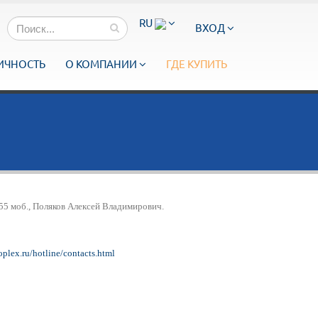
RU
ВХОД
ИЧНОСТЬ
О КОМПАНИИ
ГДЕ КУПИТЬ
55 моб.,
Поляков Алексей Владимирович.
oplex.ru/hotline/contacts.html