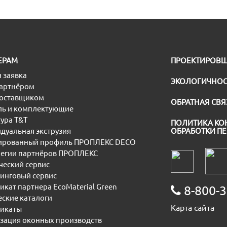
ЕРАМ
ПРОЕКТИРОВ
 заявка
ЭКОЛОГИЧНОС
партнёром
поставщиком
ОБРАТНАЯ СВЯ
ь и комплектующие
ура T&T
ПОЛИТИКА КО
дуальная экструзия
ОБРАБОТКИ П
рованный профиль ПРОПЛЕКС DECO
егии партнёров ПРОПЛЕКС
еский сервис
инговый сервис
икат партнера EcoMaterial Green
8-800-3
еские каталоги
Карта сайта
икаты
зация оконных производств