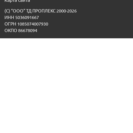
Карта сайта
(С) “ООО” ТД ПРОПЛЕКС 2000-2026
ИНН 5036091667
ОГРН 1085074007930
ОКПО 86678094