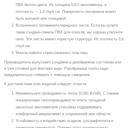
ПВХ белого цвета. Их толщина 0,8-2 миллиметра, а
плотность — 1,4 г/куб.см. Поверхность материала может
быть матовой или глянцевой.
Вспененного поливинилхлоридного листа. Если вы купите
такие сэндвич-панели ПВХ для откосов, вы хорошо утеплите
окно. Эти листы имеют пористую структуру. Их плотность 0,6
г/куб.см.
Многослойного спрессованного пластика.
Производители выпускают сэндвичи в разобранном состоянии или
в уже готовом для монтажа виде. Разобранные плиты надо
предварительно собирать с помощью саморезов.
К достоинствам этих изделий следует отнести:
Минимальную проводимость тепла (0,041 Вт/кВ). С такими
показателями теплопроводимости плиты толщиной
несколько миллиметров способны поддерживать
комфортный микроклимат в огороженной ими области.
Устойчивость к воздействию осадков, ультрафиолета и
перепадов температур. Помимо этого производитель