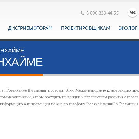
8-800-333-44-55
ДИСТРИБЬЮТОРАМ
ПРОЕКТИРОВЩИКАМ
ЭКОЛОГ
ЗЕНХАЙМЕ
ЕНХАЙМЕ
 в г.Розенхайме
(
Германия) проводит
31-ю
Международную конференцию предста
 этом мероприятии, чтобы обсудить тенденции и перспективы развития отрасли
 информацию о конференции можно по телефону "горячей линии" в Германии
+