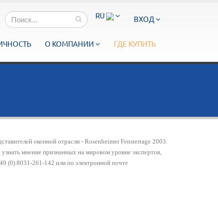
RU
ВХОД
ИЧНОСТЬ
О КОМПАНИИ
ГДЕ КУПИТЬ
вителей оконной отрасли - Rosenheimer Fenstertage 2003.
, узнать мнение признанных на мировом уровне экспертов,
49 (0) 8031-261-142 или по электронной почте