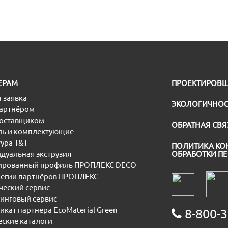
ЕРАМ
ПРОЕКТИРОВ
 заявка
ЭКОЛОГИЧНОС
партнёром
поставщиком
ОБРАТНАЯ СВЯ
ь и комплектующие
ура T&T
ПОЛИТИКА КО
дуальная экструзия
ОБРАБОТКИ П
рованный профиль ПРОПЛЕКС DECO
егии партнёров ПРОПЛЕКС
еский сервис
инговый сервис
икат партнера EcoMaterial Green
8-800-3
еские каталоги