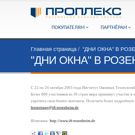
ПОКУПАТЕЛЯМ
ПАРТНЁРАМ
Главная страница
"ДНИ ОКНА" В РО
"ДНИ ОКНА" В РОЗ
С 22 по 24 октября 2003 года Институт
О
конных
Т
ехнологий
Более 800 участников из 30 стран мира принимут участие в
укрепить свои бизнес-контакты. Получить более подробную
fenstertage@ift-rosenheim.de
Источник:
http://www.ift-rosenheim.de