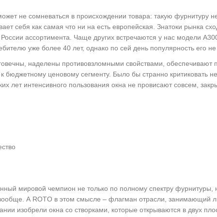
может не сомневаться в происхождении товара: такую фурнитуру не
ает себя как самая что ни на есть европейская. Знатоки рынка схо
России ассортимента. Чаще других встречаются у нас модели А300, F
ебителю уже более 40 лет, однако по сей день популярность его не
говечны, наделены противовзломными свойствами, обеспечивают п
ся к бюджетному ценовому сегменту. Было бы странно критиковать 
ких лет интенсивного пользования окна не провисают совсем, зак
ество
ный мировой чемпион не только по полному спектру фурнитуры, 
 вообще. А ROTO в этом смысле – флагман отрасли, занимающий 
нии изобрели окна со створками, которые открываются в двух пло