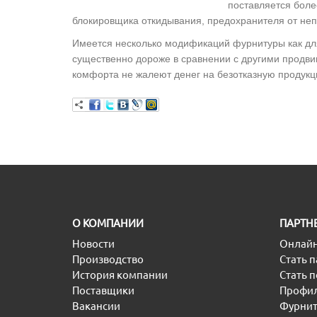
поставляется боле
блокировщика откидывания, предохранителя от непр
Имеется несколько модификаций фурнитуры как для 
существенно дороже в сравнении с другими продви
комфорта не жалеют денег на безотказную продукц
O КОМПАНИИ
ПАРТН
Новости
Онлайн
Производство
Стать 
История компании
Стать 
Поставщики
Профил
Вакансии
Фурнит