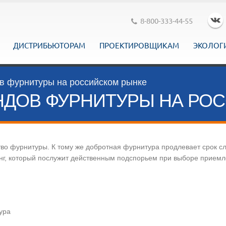
8-800-333-44-55
ДИСТРИБЬЮТОРАМ
ПРОЕКТИРОВЩИКАМ
ЭКОЛОГ
в фурнитуры на российском рынке
НДОВ ФУРНИТУРЫ НА РО
во фурнитуры. К тому же добротная фурнитура продлевает срок сл
нг, который послужит действенным подспорьем при выборе приемл
ура