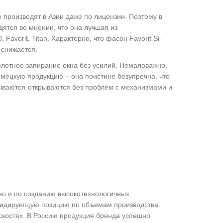
 производят в Азии даже по лицензии. Поэтому в
дятся во мнении, что она лучшая из
avorit, Titan. Характерно, что фасон Favorit Si-
 снижается.
лотное запирание окна без усилий. Немаловажно,
немецкую продукцию – она поистине безупречна, что
рываются-открываются без проблем с механизмами и
но и по созданию высокотехнологичных
лидирующую позицию по объемам производства.
скостях. В Россию продукция бренда успешно