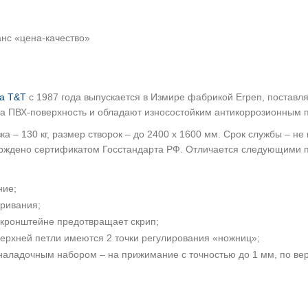
нс «цена-качество»
а Т&Т
c 1987 года выпускается в Измире фабрикой Erpen, поставля
а ПВХ-поверхность и обладают износостойким антикоррозионным 
ка – 130 кг, размер створок – до 2400 x 1600 мм. Срок службы – н
верждено сертификатом Госстандарта РФ. Отличается следующими
ние;
ривания;
 кронштейне предотвращает скрип;
ерхней петли имеются 2 точки регулирования «ножниц»;
ладочным набором – на прижимание с точностью до 1 мм, по верт