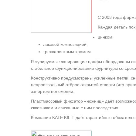
С 2003 года фирма
Каждая деталь пок
цинком;
лаковой композицией;
трехвалентным хромом.
Регулируемые запирающие цапфы оборудованы сист
стабильное функционирование фурнитуры со сроком 
Конструктивно предусмотрены усиленные петли, с
непроизвольный отброс открытой створки (что приво
запертом положении.
Пластмассовый фиксатор «ножниц» даёт возможност
сквозняком и связанные с ним последствия.
Компания KALE KILIT даёт гарантийные обязательс