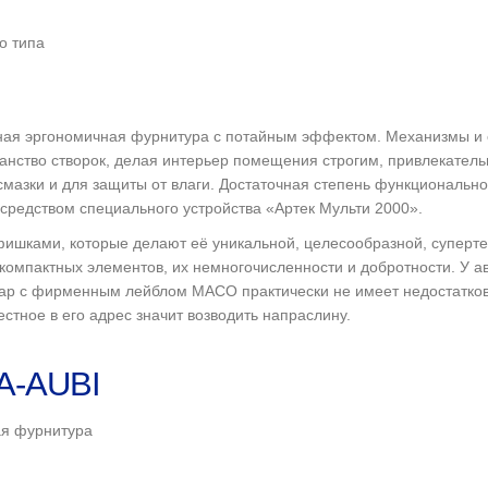
о типа
ная эргономичная фурнитура с потайным эффектом. Механизмы и 
ранство створок, делая интерьер помещения строгим, привлекате
 смазки и для защиты от влаги. Достаточная степень функциональ
средством специального устройства «Артек Мульти 2000».
ишками, которые делают её уникальной, целесообразной, суперте
а компактных элементов, их немногочисленности и добротности. У а
товар с фирменным лейблом MACO практически не имеет недостатков
естное в его адрес значит возводить напраслину.
A-AUBI
я фурнитура