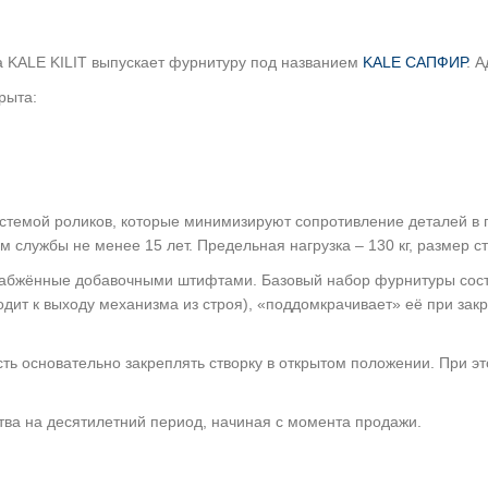
 KALE KILIT выпускает фурнитуру под названием
KALE САПФИР
. 
рыта:
емой роликов, которые минимизируют сопротивление деталей в пр
службы не менее 15 лет. Предельная нагрузка – 130 кг, размер ст
набжённые добавочными штифтами. Базовый набор фурнитуры состо
дит к выходу механизма из строя), «поддомкрачивает» её при закр
ь основательно закреплять створку в открытом положении. При э
тва на десятилетний период, начиная с момента продажи.