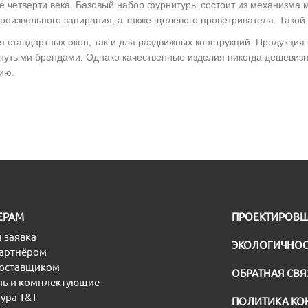
е четверти века. Базовый набор фурнитуры состоит из механизма м
оизвольного запирания, а также щелевого проветривателя. Такой 
стандартных окон, так и для раздвижных конструкций. Продукция о
нутыми брендами. Однако качественные изделия никогда дешевизно
ию.
ЕРАМ
ПРОЕКТИРОВ
 заявка
ЭКОЛОГИЧНОС
партнёром
поставщиком
ОБРАТНАЯ СВЯ
ь и комплектующие
ура T&T
ПОЛИТИКА КО