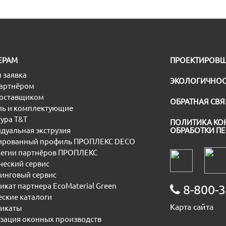
ЕРАМ
ПРОЕКТИРОВ
 заявка
ЭКОЛОГИЧНОС
партнёром
поставщиком
ОБРАТНАЯ СВЯ
ь и комплектующие
ура T&T
ПОЛИТИКА КО
дуальная экструзия
ОБРАБОТКИ П
рованный профиль ПРОПЛЕКС DECO
егии партнёров ПРОПЛЕКС
еский сервис
инговый сервис
икат партнера EcoMaterial Green
8-800-3
еские каталоги
Карта сайта
икаты
зация оконных производств