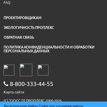
FAQ
ПРОЕКТИРОВЩИКАМ
ЭКОЛОГИЧНОСТЬ ПРОПЛЕКС
ОБРАТНАЯ СВЯЗЬ
ПОЛИТИКА КОНФИДЕНЦИАЛЬНОСТИ И ОБРАБОТКИ
ПЕРСОНАЛЬНЫХ ДАННЫХ
8-800-333-44-55
Карта сайта
(С) “ООО” ТД ПРОПЛЕКС 2000-2026
ИНН 5036091667
Мы используем файлы Cookie для улучшения работы,