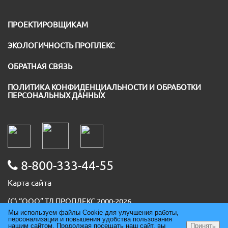
ПРОЕКТИРОВЩИКАМ
ЭКОЛОГИЧНОСТЬ ПРОПЛЕКС
ОБРАТНАЯ СВЯЗЬ
ПОЛИТИКА КОНФИДЕНЦИАЛЬНОСТИ И ОБРАБОТКИ
ПЕРСОНАЛЬНЫХ ДАННЫХ
8-800-333-44-55
Карта сайта
(С) “ООО” ТД ПРОПЛЕКС 2000-2026
ИНН 5036091667
Мы используем файлы Cookie для улучшения работы,
персонализации и повышения удобства пользования
ОГРН 1085074007930
нашим сайтом. Продолжая посещать наш сайт, вы
Принять