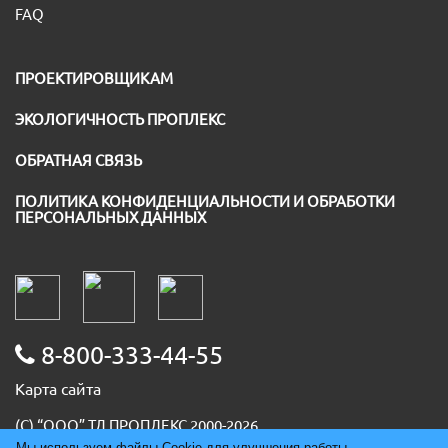
FAQ
ПРОЕКТИРОВЩИКАМ
ЭКОЛОГИЧНОСТЬ ПРОПЛЕКС
ОБРАТНАЯ СВЯЗЬ
ПОЛИТИКА КОНФИДЕНЦИАЛЬНОСТИ И ОБРАБОТКИ
ПЕРСОНАЛЬНЫХ ДАННЫХ
8-800-333-44-55
Карта сайта
(С) “ООО” ТД ПРОПЛЕКС 2000-2026
ИНН 5036091667
Мы используем файлы Cookie для улучшения работы,