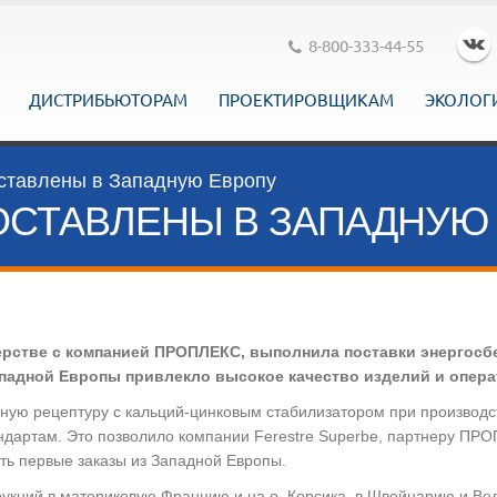
8-800-333-44-55
ДИСТРИБЬЮТОРАМ
ПРОЕКТИРОВЩИКАМ
ЭКОЛОГ
тавлены в Западную Европу
ОСТАВЛЕНЫ В ЗАПАДНУЮ
тнерстве с компанией ПРОПЛЕКС, выполнила поставки энергос
падной Европы привлекло высокое качество изделий и опера
асную рецептуру с кальций-цинковым стабилизатором при произво
дартам. Это позволило компании Ferestre Superbe, партнеру ПРО
ть первые заказы из Западной Европы.
рукций в материковую Францию и на о. Корсика, в Швейцарию и Ве