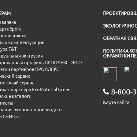
ЕРАМ
ПРОЕКТИРОВ
 заявка
ЭКОЛОГИЧНОС
партнёром
поставщиком
ОБРАТНАЯ СВЯ
ь и комплектующие
ура T&T
ПОЛИТИКА КО
дуальная экструзия
ОБРАБОТКИ П
рованный профиль ПРОПЛЕКС DECO
егии партнёров ПРОПЛЕКС
еский сервис
инговый сервис
икат партнера EcoMaterial Green
8-800-3
еские каталоги
Карта сайта
икаты
зация оконных производств
и СНИПы