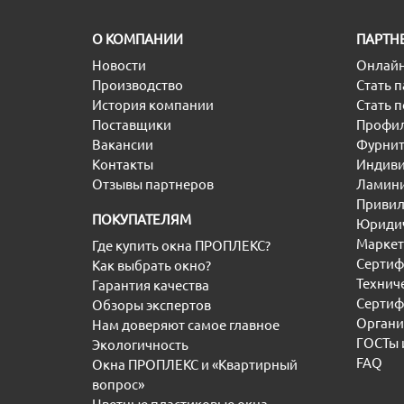
O КОМПАНИИ
ПАРТН
Новости
Онлайн
Производство
Стать 
История компании
Стать 
Поставщики
Профил
Вакансии
Фурнит
Контакты
Индиви
Отзывы партнеров
Ламини
Привил
ПОКУПАТЕЛЯМ
Юридич
Маркет
Где купить окна ПРОПЛЕКС?
Сертиф
Как выбрать окно?
Технич
Гарантия качества
Сертиф
Обзоры экспертов
Органи
Нам доверяют самое главное
ГОСТы 
Экологичность
FAQ
Окна ПРОПЛЕКС и «Квартирный
вопрос»