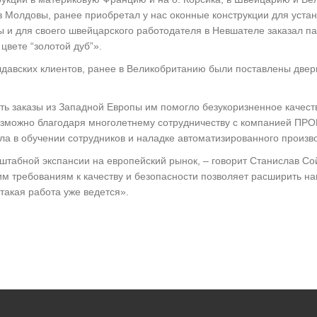
 из Молдовы, ранее приобретал у нас оконные конструкции для уст
цы и для своего швейцарского работодателя в Невшателе заказал 
вете “золотой дуб”».
авских клиентов, ранее в Великобританию были поставлены двер
чать заказы из Западной Европы им помогло безукоризненное качес
озможно благодаря многолетнему сотрудничеству с компанией ПРО
ла в обучении сотрудников и наладке автоматизированного произв
сштабной экспансии на европейский рынок, – говорит Станислав С
м требованиям к качеству и безопасности позволяет расширить на
такая работа уже ведется».