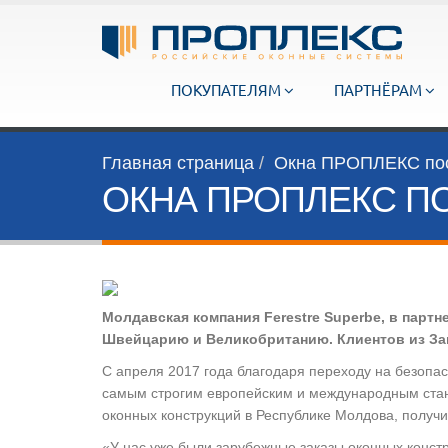
ПОКУПАТЕЛЯМ
ПАРТНЁРАМ
Главная страница
Окна ПРОПЛЕКС пос
ОКНА ПРОПЛЕКС П
Молдавская компания Ferestre Superbe, в пар
Швейцарию и Великобританию. Клиентов из За
С апреля 2017 года благодаря переходу на безоп
самым строгим европейским и международным стан
оконных конструкций в Республике Молдова, получи
«У нас уже были зарубежные заказы оконных конст