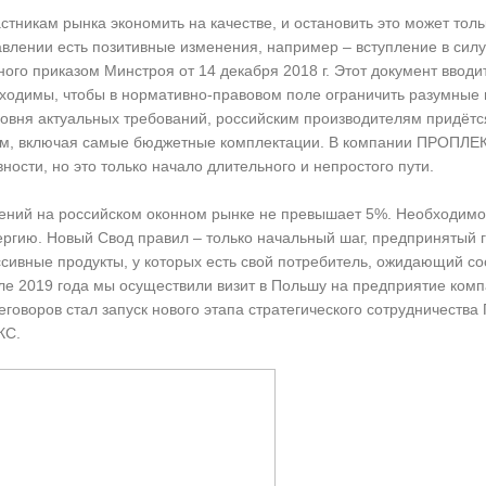
никам рынка экономить на качестве, и остановить это может толь
авлении есть позитивные изменения, например – вступление в сил
ого приказом Минстроя от 14 декабря 2018 г. Этот документ ввод
обходимы, чтобы в нормативно-правовом поле ограничить разумн
овня актуальных требований, российским производителям придётся
ем, включая самые бюджетные комплектации. В компании ПРОПЛЕКС
ости, но это только начало длительного и непростого пути.
ний на российском оконном рынке не превышает 5%. Необходимос
ергию. Новый Свод правил – только начальный шаг, предпринятый г
сивные продукты, у которых есть свой потребитель, ожидающий с
ле 2019 года мы осуществили визит в Польшу на предприятие ко
еговоров стал запуск нового этапа стратегического сотрудничест
КС.