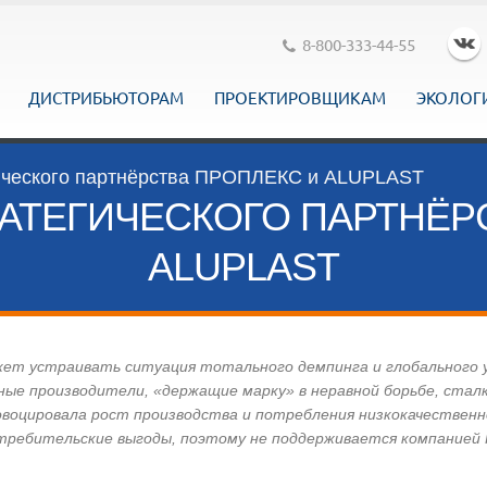
8-800-333-44-55
ДИСТРИБЬЮТОРАМ
ПРОЕКТИРОВЩИКАМ
ЭКОЛОГ
гического партнёрства ПРОПЛЕКС и ALUPLAST
АТЕГИЧЕСКОГО ПАРТНЁР
ALUPLAST
жет устраивать ситуация тотального демпинга и глобального 
тные производители, «держащие марку» в неравной борьбе, ста
овоцировала рост производства и потребления низкокачественн
отребительские выгоды, поэтому не поддерживается компание