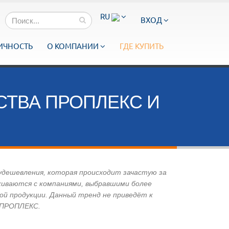
RU
ВХОД
ИЧНОСТЬ
О КОМПАНИИ
ГДЕ КУПИТЬ
СТВА ПРОПЛЕКС И
удешевления, которая происходит зачастую за
лкиваются с компаниями, выбравшими более
ой продукции. Данный тренд не приведёт к
й ПРОПЛЕКС.