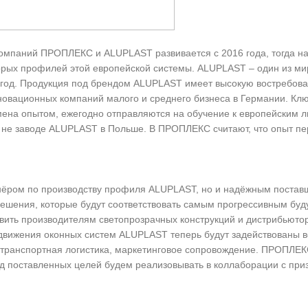
компаний ПРОПЛЕКС и ALUPLAST развивается с 2016 года, тогда 
орых профилей этой европейской системы. ALUPLAST – один из м
 год. Продукция под брендом ALUPLAST имеет высокую востребован
новационных компаний малого и среднего бизнеса в Германии. Кл
на опытом, ежегодно отправляются на обучение к европейским ли
е заводе ALUPLAST в Польше. В ПРОПЛЕКС считают, что опыт пер
нёром по производству профиля ALUPLAST, но и надёжным поставщ
решения, которые будут соответствовать самым прогрессивным бу
вить производителям светопрозрачных конструкций и дистрибьют
родвижения оконных систем ALUPLAST теперь будут задействованы
 транспортная логистика, маркетинговое сопровождение. ПРОПЛЕКС 
ряд поставленных целей будем реализовывать в коллаборации с п