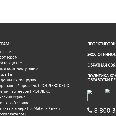
ЕРАМ
ПРОЕКТИРОВ
 заявка
ЭКОЛОГИЧНОС
партнёром
поставщиком
ОБРАТНАЯ СВЯ
ь и комплектующие
ура T&T
ПОЛИТИКА КО
дуальная экструзия
ОБРАБОТКИ П
рованный профиль ПРОПЛЕКС DECO
егии партнёров ПРОПЛЕКС
еский сервис
инговый сервис
икат партнера EcoMaterial Green
8-800-3
еские каталоги