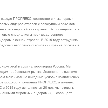
на заводе ПРОПЛЕКС, совместно с инженерами
ировых лидеров отрасли с совокупным объёмом
ность в европейских странах. За последние пять
ючевые специалисты производственного
дерам оконной отрасли. В 2019 году сотрудники
едовых европейских компаний крайне полезен в
иком этой марки на территории России. Мы
дущим требованиям рынка. Изменения в системе
орам максимально выгодные условия комплексных
 все мощности компании ПРОПЛЕКС, а именно:
в 2019 году исполняется 20 лет, мы готовы к
ризнанными мировыми лидерами», – сообщает