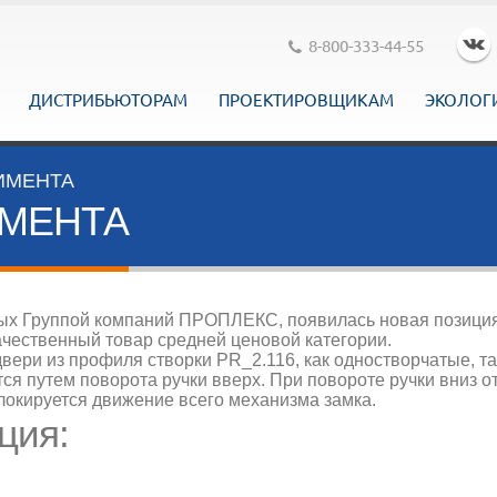
8-800-333-44-55
ДИСТРИБЬЮТОРАМ
ПРОЕКТИРОВЩИКАМ
ЭКОЛОГ
ИМЕНТА
ИМЕНТА
мых Группой компаний ПРОПЛЕКС, появилась новая позици
ачественный товар средней ценовой категории.
вери из профиля створки PR_2.116, как одностворчатые, та
тся путем поворота ручки вверх. При повороте ручки вниз 
локируется движение всего механизма замка.
ция: