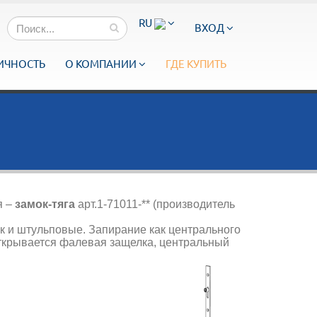
RU
ВХОД
ИЧНОСТЬ
О КОМПАНИИ
ГДЕ КУПИТЬ
я –
замок-тяга
арт.1-71011-** (производитель
к и штульповые. Запирание как центрального
открывается фалевая защелка, центральный