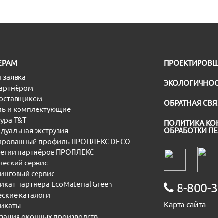
ЕРАМ
ПРОЕКТИРОВ
 заявка
ЭКОЛОГИЧНОС
партнёром
поставщиком
ОБРАТНАЯ СВЯ
ь и комплектующие
ура T&T
ПОЛИТИКА КО
дуальная экструзия
ОБРАБОТКИ П
рованный профиль ПРОПЛЕКС DECO
егии партнёров ПРОПЛЕКС
еский сервис
инговый сервис
икат партнера EcoMaterial Green
8-800-3
еские каталоги
Карта сайта
икаты
зация оконных производств