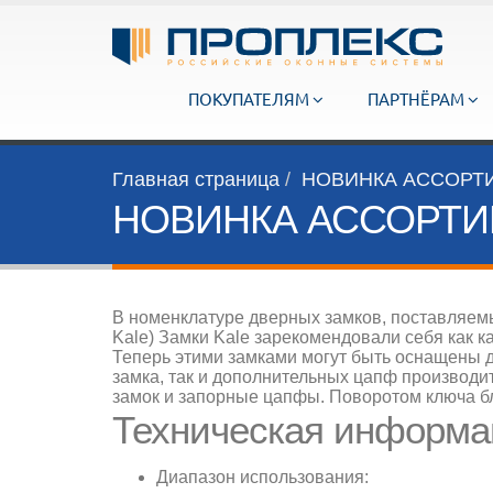
ПОКУПАТЕЛЯМ
ПАРТНЁРАМ
Главная страница
НОВИНКА АССОРТ
НОВИНКА АССОРТ
В номенклатуре дверных замков, поставляе
Kale) Замки Kale зарекомендовали себя как к
Теперь этими замками могут быть оснащены д
замка, так и дополнительных цапф производи
замок и запорные цапфы. Поворотом ключа б
Техническая информа
Диапазон использования: