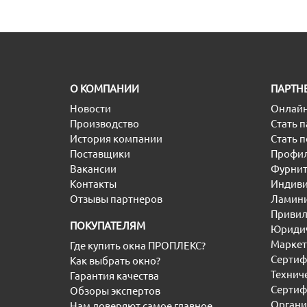
O КОМПАНИИ
ПАРТН
Новости
Онлайн
Производство
Стать 
История компании
Стать 
Поставщики
Профил
Вакансии
Фурнит
Контакты
Индиви
Отзывы партнеров
Ламини
Привил
ПОКУПАТЕЛЯМ
Юридич
Маркет
Где купить окна ПРОПЛЕКС?
Сертиф
Как выбрать окно?
Технич
Гарантия качества
Сертиф
Обзоры экспертов
Органи
Нам доверяют самое главное