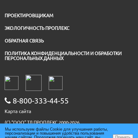
ПРОЕКТИРОВЩИКАМ
ЭКОЛОГИЧНОСТЬ ПРОПЛЕКС
ОБРАТНАЯ СВЯЗЬ
ПОЛИТИКА КОНФИДЕНЦИАЛЬНОСТИ И ОБРАБОТКИ
ПЕРСОНАЛЬНЫХ ДАННЫХ
8-800-333-44-55
Карта сайта
(С) “ООО” ТД ПРОПЛЕКС 2000-2026
ИНН 5036091667
Мы используем файлы Cookie для улучшения работы,
персонализации и повышения удобства пользования
ОГРН 1085074007930
нашим сайтом. Продолжая посещать наш сайт, вы
Принять