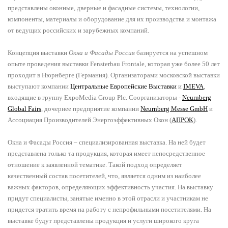
представлены оконные, дверные и фасадные системы, технологии,
компоненты, материалы и оборудование для их производства и монтажа
от ведущих российских и зарубежных компаний.
Концепция выставки
Окна и Фасады
Россия
базируется на успешном
опыте проведения выставки
Fensterbau Frontale
, которая уже более 50 лет
проходит в Нюрнберге (Германия).
Организаторами московской выставки
выступают компании
Центральные Европейские Выставки
и
IMEVA
,
входящие в группу ExpoMedia Group Plc. Соорганизаторы -
Neurnberg
Global Fairs
, дочернее предприятие компании
Neurnberg Messe GmbH
и
Ассоциация Производителей Энергоэффективных Окон (
АПРОК
).
Окна и Фасады Россия – специализированная выставка
. Н
а ней будет
представлена только та продукция, которая имеет непосредственное
отношение к заявленной тематике. Такой подход определяет
качественный состав посетителей, что, является одним из наиболее
важных факторов, определяющих эффективность участия. На выставку
придут специалисты, занятые именно в этой отрасли и участникам не
придется тратить время на работу с непрофильными посетителями.
На
выставке будут представлены продукция и услуги широкого круга