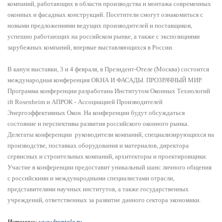
компаний, работающих в области производства и монтажа современных
оконных и фасадных конструкций.
Посетители
смо
гут
ознакомиться с
новыми предложениями ведущих производителей и поставщиков,
успешно работающих на российском рынке, а также с экспозициями
зарубежных компаний, впервые выставляющихся в России.
В канун выставки, 3 и 4 февраля, в Президент-Отеле (Москва) состоится
международная конференция ОКНА И ФАСАДЫ. ПРОЗРАЧНЫЙ МИР.
Программа конференции разработана
Институтом Оконных Технологий
ift Rosenheim и АПРОК - Ассоциацией Производителей
Энергоэффективных Окон
.
На конференции будут обсуждаться
состояние и перспективы развития российского оконного рынка.
Делегаты конференции руководители компаний, специализирующихся на
производстве, поставках оборудования и материалов, директора
сервисных и строительных компаний, архитекторы и проектировщики
.
Участие в конференции предоставит уникальный шанс личного общения
с российскими и международными специалистами отрасли,
представителями научных институтов, а также государственных
учреждений, ответственных за развитие данного сектора экономики.
Источник:
www.frontale.ru