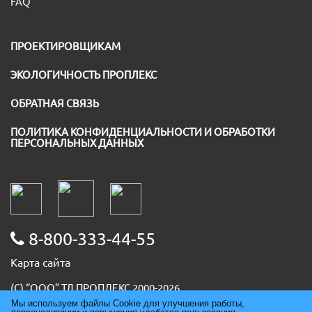
FAQ
ПРОЕКТИРОВЩИКАМ
ЭКОЛОГИЧНОСТЬ ПРОПЛЕКС
ОБРАТНАЯ СВЯЗЬ
ПОЛИТИКА КОНФИДЕНЦИАЛЬНОСТИ И ОБРАБОТКИ
ПЕРСОНАЛЬНЫХ ДАННЫХ
8-800-333-44-55
Карта сайта
(С) “ООО” ТД ПРОПЛЕКС 2000-2026
ИНН 5036091667
Мы используем файлы Cookie для улучшения работы,