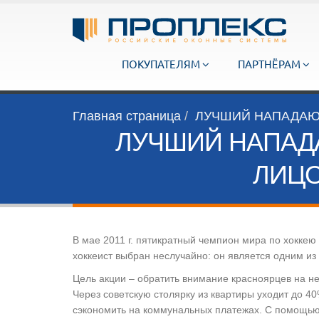
ПОКУПАТЕЛЯМ
ПАРТНЁРАМ
Главная страница
ЛУЧШИЙ НАПАДАЮ
ЛУЧШИЙ НАПАД
ЛИЦО
В мае 2011 г. пятикратный чемпион мира по хоккею
хоккеист выбран неслучайно: он является одним из
Цель акции – обратить внимание красноярцев на н
Через советскую столярку из квартиры уходит до 
сэкономить на коммунальных платежах. С помощью 