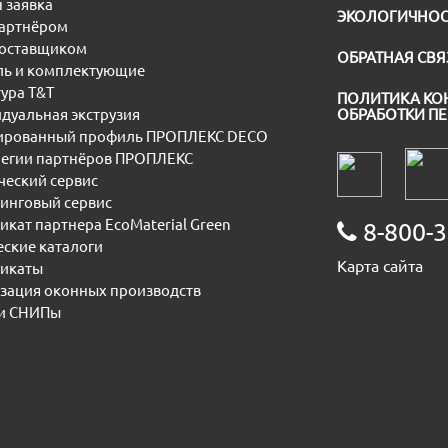
 заявка
ЭКОЛОГИЧНОС
партнёром
поставщиком
ОБРАТНАЯ СВЯ
ь и комплектующие
ура T&T
ПОЛИТИКА КО
дуальная экструзия
ОБРАБОТКИ П
рованный профиль ПРОПЛЕКС DECO
егии партнёров ПРОПЛЕКС
еский сервис
инговый сервис
икат партнера EcoMaterial Green
8-800-3
еские каталоги
Карта сайта
икаты
зация оконных производств
и СНИПы