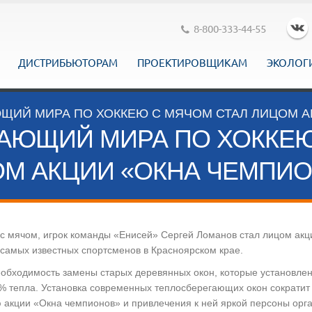
8-800-333-44-55
ДИСТРИБЬЮТОРАМ
ПРОЕКТИРОВЩИКАМ
ЭКОЛОГ
ЩИЙ МИРА ПО ХОККЕЮ С МЯЧОМ СТАЛ ЛИЦОМ А
АЮЩИЙ МИРА ПО ХОККЕЮ
М АКЦИИ «ОКНА ЧЕМПИ
 с мячом, игрок команды «Енисей» Сергей Ломанов стал лицом акц
 самых известных спортсменов в Красноярском крае.
еобходимость замены старых деревянных окон, которые установлен
40% тепла. Установка современных теплосберегающих окон сократит
акции «Окна чемпионов» и привлечения к ней яркой персоны орга