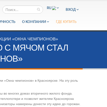
RU
ВХОД
ИЧНОСТЬ
О КОМПАНИИ
ГДЕ КУПИТЬ
КЦИИ «ОКНА ЧЕМПИОНОВ»
 С МЯЧОМ СТАЛ
ОНОВ»
ии «Окна чемпионов» в Красноярске. На эту роль
ы во многих домах вторичного жилого фонда.
 теплопотери и позволит жителям Красноярска
низаторы намерены донести эту идею до горожан.