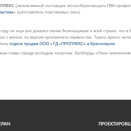
ОПЛЕКС
(эксклюзивный поставщик теплосберегающего ПВХ-профиля
ластика
» (изготовитель пластиковых окон).
году он еще раз доказал своим болельщикам и всей стране, что в
 с мячом, по версии оргкомитета первенства. Такого яркого чело
итель
отдела продаж ООО «ТД «ПРОПЛЕКС» в Красноярске
.
ремии главы города молодым талантам. Билборды «Окна чемпионо
ЕРАМ
ПРОЕКТИРОВ