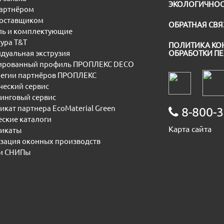
ЭКОЛОГИЧНОС
партнёром
поставщиком
ОБРАТНАЯ СВЯ
ь и комплектующие
ура T&T
ПОЛИТИКА КО
дуальная экструзия
ОБРАБОТКИ П
рованный профиль ПРОПЛЕКС DECO
егии партнёров ПРОПЛЕКС
еский сервис
инговый сервис
икат партнера EcoMaterial Green
8-800-3
еские каталоги
Карта сайта
икаты
зация оконных производств
и СНИПы