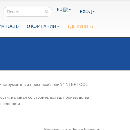
RU
ВХОД
ИЧНОСТЬ
О КОМПАНИИ
ГДЕ КУПИТЬ
 инструментов и приспособлений "INTERTOOL -
ости, начиная со строительства, производства
ышленности.
Источник: www.know-house.ru