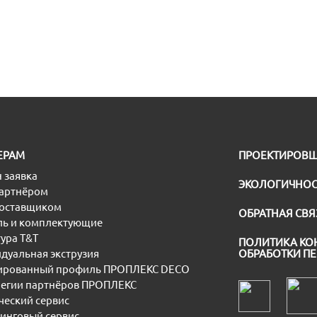
ЕРАМ
ПРОЕКТИРОВ
 заявка
ЭКОЛОГИЧНОС
партнёром
поставщиком
ОБРАТНАЯ СВЯ
ь и комплектующие
ура T&T
ПОЛИТИКА КО
дуальная экструзия
ОБРАБОТКИ П
рованный профиль ПРОПЛЕКС DECO
егии партнёров ПРОПЛЕКС
еский сервис
инговый сервис