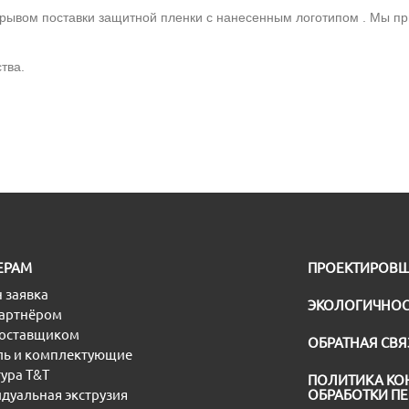
срывом поставки защитной пленки с нанесенным логотипом . Мы п
тва.
ЕРАМ
ПРОЕКТИРОВ
 заявка
ЭКОЛОГИЧНОС
партнёром
поставщиком
ОБРАТНАЯ СВЯ
ь и комплектующие
ура T&T
ПОЛИТИКА КО
дуальная экструзия
ОБРАБОТКИ П