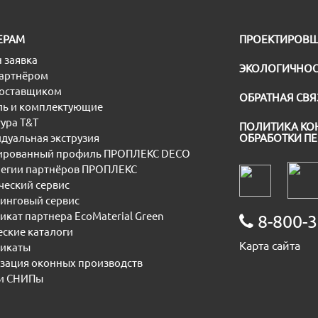
ЕРАМ
ПРОЕКТИРОВ
 заявка
ЭКОЛОГИЧНОС
партнёром
поставщиком
ОБРАТНАЯ СВЯ
ь и комплектующие
ура T&T
ПОЛИТИКА КО
дуальная экструзия
ОБРАБОТКИ П
рованный профиль ПРОПЛЕКС DECO
егии партнёров ПРОПЛЕКС
еский сервис
инговый сервис
икат партнера EcoMaterial Green
8-800-3
еские каталоги
Карта сайта
икаты
зация оконных производств
и СНИПы