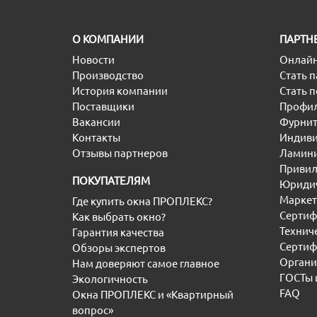
O КОМПАНИИ
ПАРТН
Новости
Онлайн
Производство
Стать 
История компании
Стать 
Поставщики
Профил
Вакансии
Фурнит
Контакты
Индиви
Отзывы партнеров
Ламини
Привил
ПОКУПАТЕЛЯМ
Юридич
Маркет
Где купить окна ПРОПЛЕКС?
Сертиф
Как выбрать окно?
Технич
Гарантия качества
Сертиф
Обзоры экспертов
Органи
Нам доверяют самое главное
ГОСТы 
Экологичность
FAQ
Окна ПРОПЛЕКС и «Квартирный
вопрос»