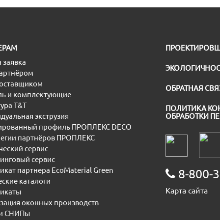
ЕРАМ
ПРОЕКТИРОВ
 заявка
ЭКОЛОГИЧНОС
партнёром
поставщиком
ОБРАТНАЯ СВЯ
ь и комплектующие
ура T&T
ПОЛИТИКА КО
дуальная экструзия
ОБРАБОТКИ П
рованный профиль ПРОПЛЕКС DECO
егии партнёров ПРОПЛЕКС
еский сервис
инговый сервис
икат партнера EcoMaterial Green
8-800-3
еские каталоги
Карта сайта
икаты
зация оконных производств
и СНИПы