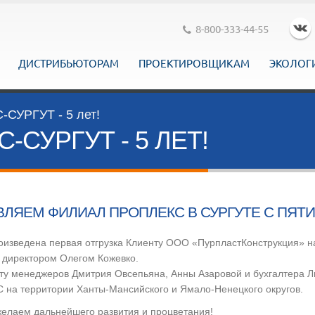
8-800-333-44-55
ДИСТРИБЬЮТОРАМ
ПРОЕКТИРОВЩИКАМ
ЭКОЛОГ
СУРГУТ - 5 лет!
СУРГУТ - 5 ЛЕТ!
ЛЯЕМ ФИЛИАЛ ПРОПЛЕКС В СУРГУТЕ С ПЯТ
роизведена первая отгрузка Клиенту ООО «ПурпластКонструкция» н
с директором Олегом Кожевко.
ту менеджеров Дмитрия Овсепьяна, Анны Азаровой и бухгалтера Л
 на территории Ханты-Мансийского и Ямало-Ненецкого округов.
 желаем дальнейшего развития и процветания!