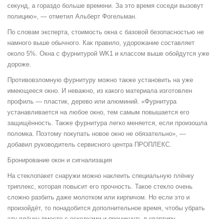
секунд, а гораздо больше времени. За это время соседи вызовут
полицию», — отметил Альберт Фогельман.
По словам эксперта, стоимость окна с базовой безопасностью не
намного выше обычного. Как правило, удорожание составляет
около 5%. Окна с фурнитурой WK1 и классом выше обойдутся уже
дороже.
Противовзломную фурнитуру можно также установить на уже
имеющееся окно. И неважно, из какого материала изготовлен
профиль — пластик, дерево или алюминий. «Фурнитура
устанавливается на любое окно, тем самым повышается его
защищённость. Также фурнитура легко меняется, если произошла
поломка. Поэтому покупать новое окно не обязательно», —
добавил руководитель сервисного центра ПРОПЛЕКС.
Бронирование окон и сигнализация
На стеклопакет снаружи можно наклеить специальную плёнку
триплекс, которая повысит его прочность. Такое стекло очень
сложно разбить даже молотком или кирпичом. Но если это и
произойдёт, то понадобится дополнительное время, чтобы убрать
эту плёнку вместе с осколками и проникнуть в квартиру.