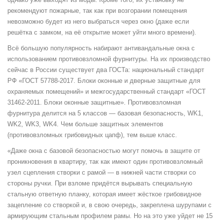
рекомендуют пожарные, так как при возгорании помещения
невозможно будет из него выбраться через окно (даже если
решётка с замком, на её открытие может уйти много времени).
Всё большую популярность набирают антивандальные окна с
использованием противовзломной фурнитуры. На их производство
сейчас в России существует два ГОСТа: национальный стандарт
РФ «ГОСТ 57788-2017. Блоки оконные и дверные защитные для
охраняемых помещений» и межгосударственный стандарт «ГОСТ
31462-2011. Блоки оконные защитные». Противовзломная
фурнитура делится на 5 классов — базовая безопасность, WK1,
WK2, WK3, WK4. Чем больше защитных элементов
(противовзломных грибовидных цапф), тем выше класс.
«Даже окна с базовой безопасностью могут помочь в защите от
проникновения в квартиру, так как имеют один противовзломный
узел сцепления створки с рамой — в нижней части створки со
стороны ручки. При взломе придётся вырывать специальную
стальную ответную планку, которая имеет жёсткое грибовидное
зацепление со створкой и, в свою очередь, закреплена шурупами с
армирующим стальным профилем рамы. Но на это уже уйдет не 15