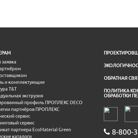
ЕРАМ
ПРОЕКТИРОВ
 заявка
ЭКОЛОГИЧНОС
партнёром
поставщиком
ОБРАТНАЯ СВЯ
ь и комплектующие
ура T&T
ПОЛИТИКА КО
дуальная экструзия
ОБРАБОТКИ П
рованный профиль ПРОПЛЕКС DECO
егии партнёров ПРОПЛЕКС
еский сервис
инговый сервис
икат партнера EcoMaterial Green
8-800-3
еские каталоги