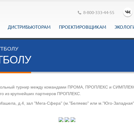
8-800-333-44-55
ДИСТРИБЬЮТОРАМ
ПРОЕКТИРОВЩИКАМ
ЭКОЛОГ
УТБОЛУ
ТБОЛУ
 футбольный турнир между командами ПРОМА, ПРОПЛЕКС и СИМПЛЕК
ого из крупнейших партнеров ПРОПЛЕКС.
ашела, д.4, зал "Мега-Сфера" (м."Беляево" или м."Юго-Западная"